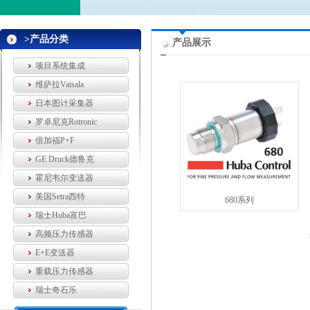
>产品分类
产品展示
项目系统集成
维萨拉Vaisala
日本图计采集器
罗卓尼克Rotronic
倍加福P+F
GE Druck德鲁克
霍尼韦尔变送器
美国Setra西特
680系列
瑞士Huba富巴
高频压力传感器
E+E变送器
重载压力传感器
瑞士奇石乐