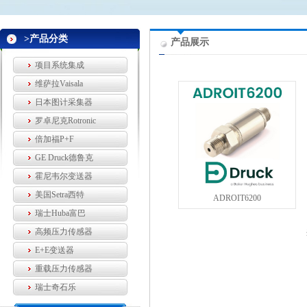
>产品分类
产品展示
项目系统集成
维萨拉Vaisala
日本图计采集器
罗卓尼克Rotronic
倍加福P+F
GE Druck德鲁克
霍尼韦尔变送器
美国Setra西特
ADROIT6200
瑞士Huba富巴
高频压力传感器
E+E变送器
重载压力传感器
瑞士奇石乐