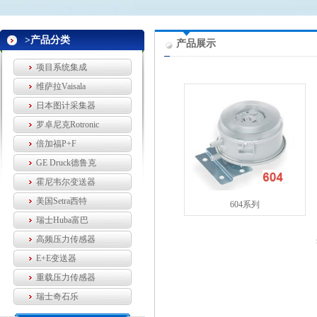
>产品分类
产品展示
项目系统集成
维萨拉Vaisala
日本图计采集器
罗卓尼克Rotronic
倍加福P+F
GE Druck德鲁克
霍尼韦尔变送器
美国Setra西特
604系列
瑞士Huba富巴
高频压力传感器
E+E变送器
重载压力传感器
瑞士奇石乐