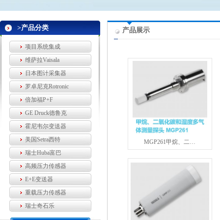
>产品分类
产品展示
项目系统集成
维萨拉Vaisala
日本图计采集器
罗卓尼克Rotronic
倍加福P+F
GE Druck德鲁克
霍尼韦尔变送器
美国Setra西特
MGP261甲烷、二…
瑞士Huba富巴
高频压力传感器
E+E变送器
重载压力传感器
瑞士奇石乐