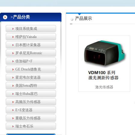
>产品分类
产品展示
项目系统集成
维萨拉Vaisala
日本图计采集器
罗卓尼克Rotronic
倍加福P+F
GE Druck德鲁克
霍尼韦尔变送器
美国Setra西特
激光传感器
瑞士Huba富巴
高频压力传感器
E+E变送器
重载压力传感器
瑞士奇石乐